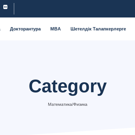
а
Докторантура
MBA
Шетелдік Талапкерлерге
Category
Математика/Физика