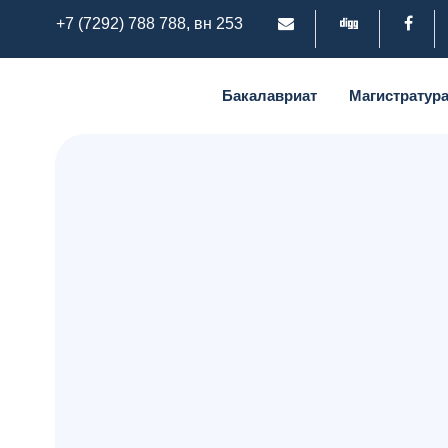
+7 (7292) 788 788, вн 253
Бакалавриат
Магистратур