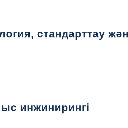
логия, стандарттау жә
лыс инжинирингі