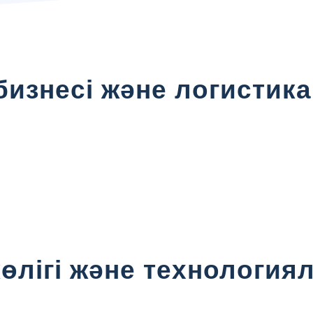
бизнесі және логистика
көлігі және технологи