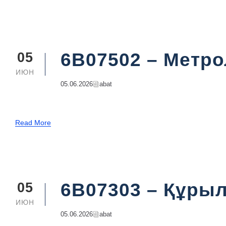
6B07502 – Метро
05
ИЮН
05.06.2026
Abat
Read More
6B07303 – Құры
05
ИЮН
05.06.2026
Abat