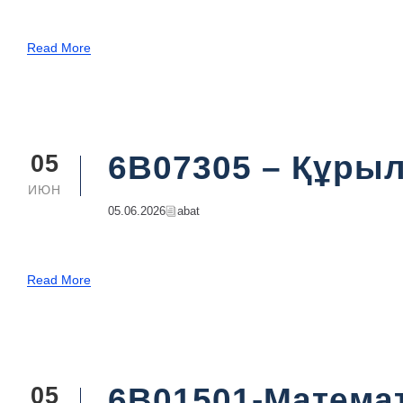
Read More
6B07305 – Құры
05
ИЮН
05.06.2026
Abat
Read More
6В01501-Матема
05