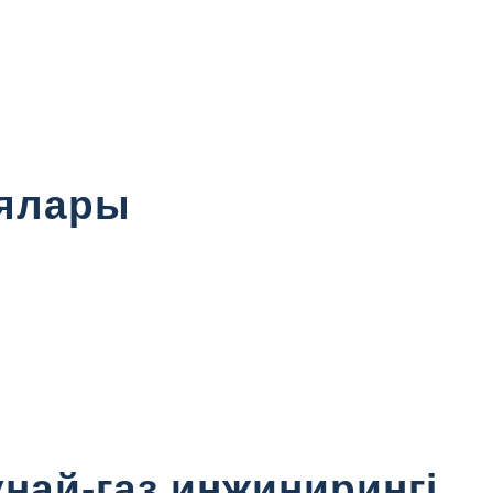
иялары
най-газ инжинирингі