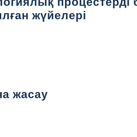
логиялық процестерді
лған жүйелері
на жасау