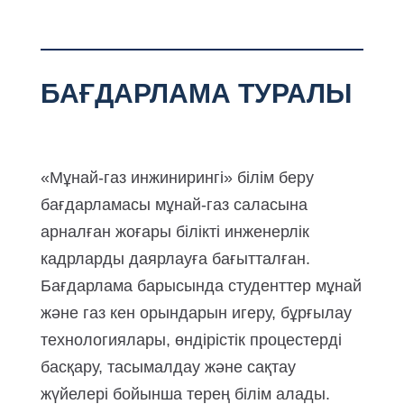
БАҒДАРЛАМА ТУРАЛЫ
«Мұнай-газ инжинирингі» білім беру
бағдарламасы мұнай-газ саласына
арналған жоғары білікті инженерлік
кадрларды даярлауға бағытталған.
Бағдарлама барысында студенттер мұнай
және газ кен орындарын игеру, бұрғылау
технологиялары, өндірістік процестерді
басқару, тасымалдау және сақтау
жүйелері бойынша терең білім алады.