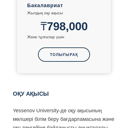
Бакалавриат
Жылдық оқу ақысы
₸
798,000
Жеке тұлғалар үшін
ТОЛЫҒЫРАҚ
ОҚУ АҚЫСЫ
Yessenov University-де оқу ақысының
мөлшері білім беру бағдарламасына және
оқу деңгейіне байланысты анықталады.