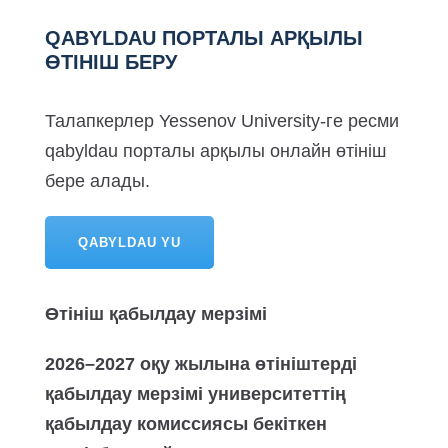
QABYLDAU ПОРТАЛЫ АРҚЫЛЫ
ӨТІНІШ БЕРУ
Талапкерлер Yessenov University-ге ресми
qabyldau порталы арқылы онлайн өтініш
бере алады.
QABYLDAU YU
Өтініш қабылдау мерзімі
2026–2027 оқу жылына өтініштерді
қабылдау мерзімі университеттің
қабылдау комиссиясы бекіткен