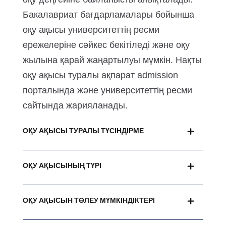
Бакалавриат бағдарламалары бойынша
оқу ақысы университеттің ресми
ережелеріне сәйкес бекітіледі және оқу
жылына қарай жаңартылуы мүмкін. Нақты
оқу ақысы туралы ақпарат admission
порталында және университеттің ресми
сайтында жарияланады.
ОҚУ АҚЫСЫ ТУРАЛЫ ТҮСІНДІРМЕ
ОҚУ АҚЫСЫНЫҢ ТҮРІ
ОҚУ АҚЫСЫН ТӨЛЕУ МҮМКІНДІКТЕРІ