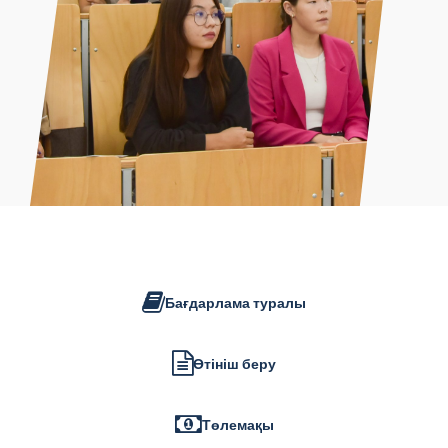
Бағдарлама туралы
Өтініш беру
Төлемақы