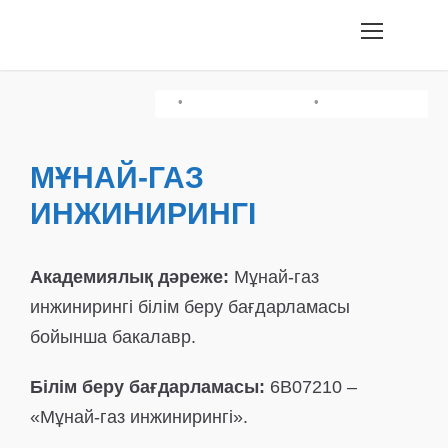
•
•
•
Оқу Сауаттылығы/Қазақстан Тарихы
Шығармашылық Емтихан
Химия/Физика
МҰНАЙ-ГАЗ
ИНЖИНИРИНГІ
Академиялық дәреже:
Мұнай-газ
инжинирингі білім беру бағдарламасы
бойынша бакалавр.
Білім беру бағдарламасы:
6В07210 –
«Мұнай-газ инжинирингі».