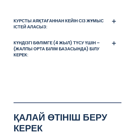
КУРСТЫ АЯҚТАҒАННАН КЕЙІН СІЗ ЖҰМЫС
ІСТЕЙ АЛАСЫЗ:
КҮНДІЗГІ БӨЛІМГЕ (4 ЖЫЛ) ТҮСУ ҮШІН –
(ЖАЛПЫ ОРТА БІЛІМ БАЗАСЫНДА) БІЛУ
КЕРЕК:
ҚАЛАЙ ӨТІНІШ БЕРУ
КЕРЕК