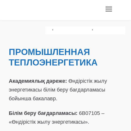
•
•
•
Оқу Сауаттылығы/Қазақстан Тарихы
Шығармашылық Емтихан
Химия/Физика
ПРОМЫШЛЕННАЯ
ТЕПЛОЭНЕРГЕТИКА
Академиялық дәреже:
Өндірістік жылу
энергетикасы білім беру бағдарламасы
бойынша бакалавр.
Білім беру бағдарламасы:
6B07105 –
«Өндірістік жылу энергетикасы».