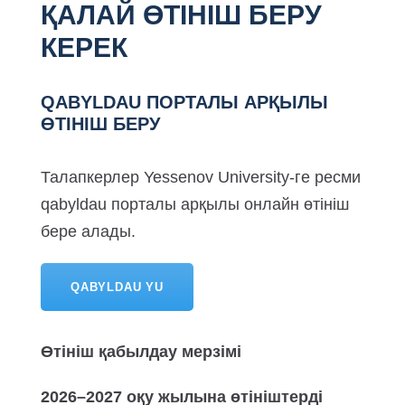
ҚАЛАЙ ӨТІНІШ БЕРУ
КЕРЕК
QABYLDAU ПОРТАЛЫ АРҚЫЛЫ
ӨТІНІШ БЕРУ
Талапкерлер Yessenov University-ге ресми
qabyldau порталы арқылы онлайн өтініш
бере алады.
QABYLDAU YU
Өтініш қабылдау мерзімі
2026–2027 оқу жылына өтініштерді