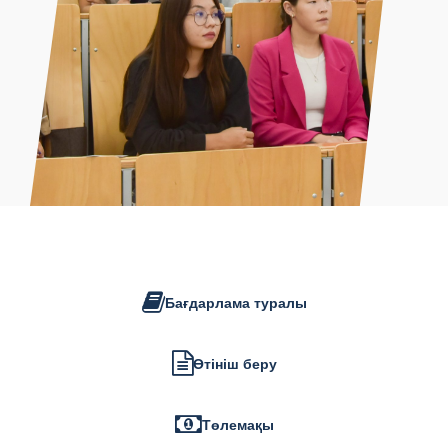
Бағдарлама туралы
Өтініш беру
Төлемақы