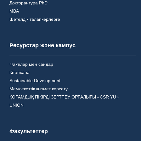
Докторантура PhD
MBA
Шетелдік талапкерлерге
Ресурстар және кампус
Фактілер мен сандар
Кітапхана
Sustainable Development
Мемлекеттік қызмет көрсету
ҚОҒАМДЫҚ ПІКІРДІ ЗЕРТТЕУ ОРТАЛЫҒЫ «CSR YU»
UNION
Факультеттер