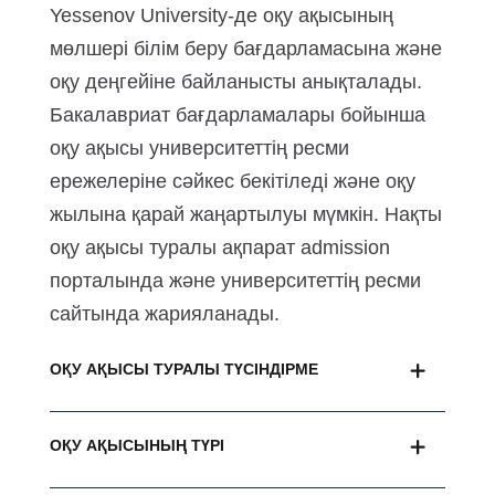
Yessenov University-де оқу ақысының
мөлшері білім беру бағдарламасына және
оқу деңгейіне байланысты анықталады.
Бакалавриат бағдарламалары бойынша
оқу ақысы университеттің ресми
ережелеріне сәйкес бекітіледі және оқу
жылына қарай жаңартылуы мүмкін. Нақты
оқу ақысы туралы ақпарат admission
порталында және университеттің ресми
сайтында жарияланады.
ОҚУ АҚЫСЫ ТУРАЛЫ ТҮСІНДІРМЕ
ОҚУ АҚЫСЫНЫҢ ТҮРІ