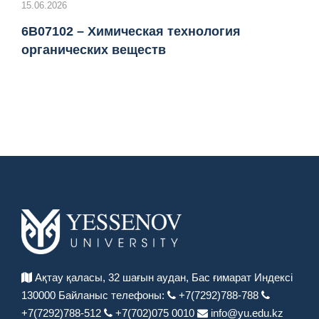
15.06.2026
6B07102 – Химическая технология
органических веществ
Ақтау қаласы, 32 шағын аудан,
Бас ғимарат Индексі
130000
Байланыс телефоны:
+7(7292)788-788
+7(7292)788-512
+7(702)075 0010
info@yu.edu.kz