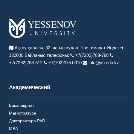
Ақтау қаласы, 32 шағын аудан,
Бас ғимарат Индексі
130000
Байланыс телефоны:
+7(7292)788-788
+7(7292)788-512
+7(702)075 0010
info@yu.edu.kz
Академический
Бакалавриат
Магистратура
Докторантура PhD
MBA