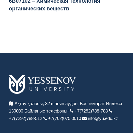
6B07102 – Химическая технология
органических веществ
Ақтау қаласы, 32 шағын аудан,
Бас ғимарат Индексі
130000
Байланыс телефоны:
+7(7292)788-788
+7(7292)788-512
+7(702)075 0010
info@yu.edu.kz