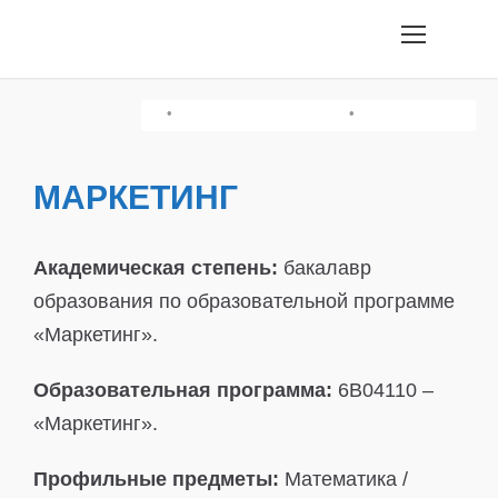
•
•
•
Грамотность Чтения/История Казахстана
Творческий Экзамен
Химия/Физика
МАРКЕТИНГ
Академическая степень:
бакалавр
образования по образовательной программе
«Маркетинг».
Образовательная программа:
6B04110 –
«Маркетинг».
Профильные предметы:
Математика /