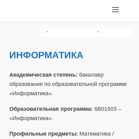
•
•
•
Грамотность Чтения/История Казахстана
Творческий Экзамен
Химия/Физика
ИНФОРМАТИКА
Академическая степень:
бакалавр
образования по образовательной программе
«Информатика».
Образовательная программа:
6B01503 –
«Информатика».
Профильные предметы:
Математика /