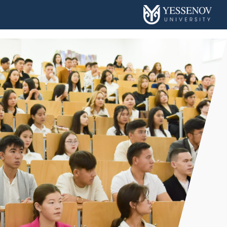
•
•
•
Грамотность Чтения/История Казахстана
Творческий Экзамен
Химия/Физика